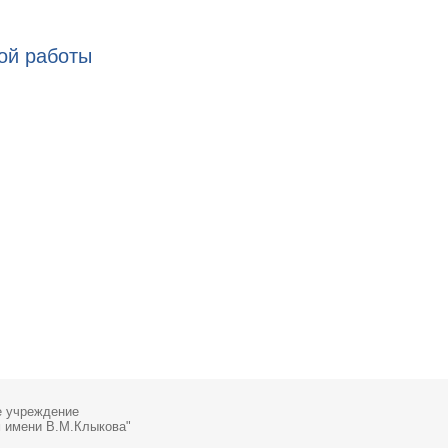
ой работы
е учреждение
м имени В.М.Клыкова"