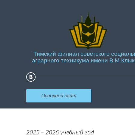
Тимский филиал советского социаль
аграрного техникума имени В.М.Клык
Основной сайт
2025 – 2026 учебный год