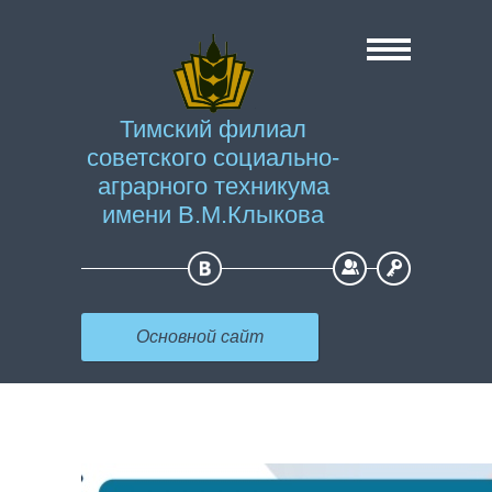
Тимский филиал
советского социально-
аграрного техникума
имени В.М.Клыкова
Регистрация
Вход
Основной сайт