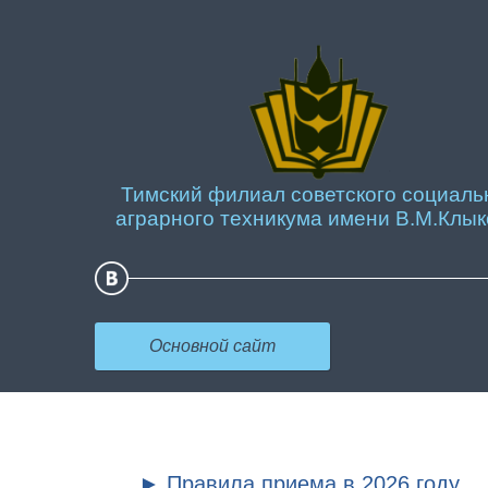
Тимский филиал советского социаль
аграрного техникума имени В.М.Клык
Основной сайт
► Правила приема в 2026 году