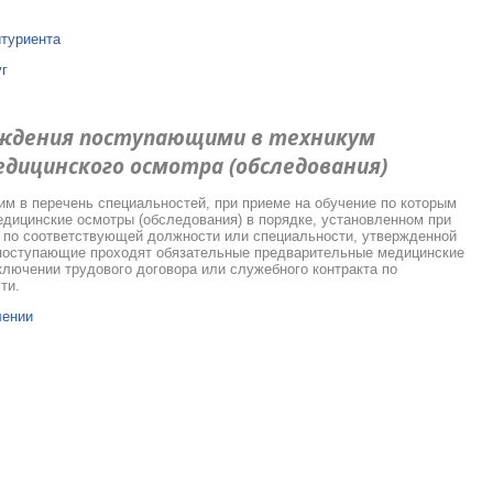
итуриента
уг
ождения поступающими в техникум
дицинского осмотра (обследования)
им в перечень специальностей, при приеме на обучение по которым
дицинские осмотры (обследования) в порядке, установленном при
а по соответствующей должности или специальности, утвержденной
 поступающие проходят обязательные предварительные медицинские
ключении трудового договора или служебного контракта по
ти.
лении