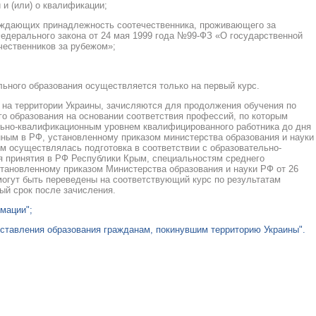
 и (или) о квалификации;
ерждающих принадлежность соотечественника, проживающего за
Федерального закона от 24 мая 1999 года №99-ФЗ «О государственной
чественников за рубежом»;
ьного образования осуществляется только на первый курс.
 на территории Украины, зачисляются для продолжения обучения по
 образования на основании соответствия профессий, по которым
льно-квалификационным уровнем квалифицированного работника до дня
ным в РФ, установленному приказом министерства образования и науки
ым осуществлялась подготовка в соответствии с образовательно-
 принятия в РФ Республики Крым, специальностям среднего
тановленному приказом Министерства образования и науки РФ от 26
могут быть переведены на соответствующий курс по результатам
ный срок после зачисления.
мации";
ставления образования гражданам, покинувшим территорию Украины".