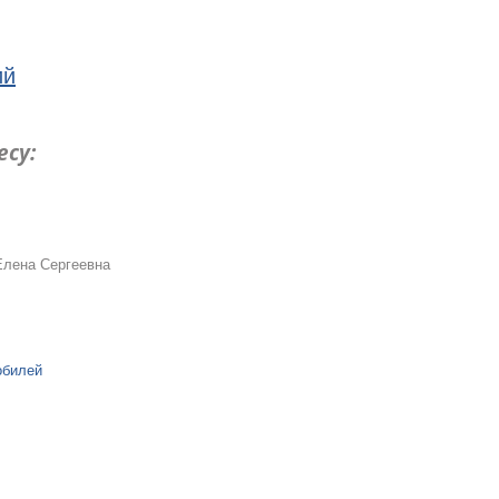
ий
есу:
Елена Сергеевна
обилей