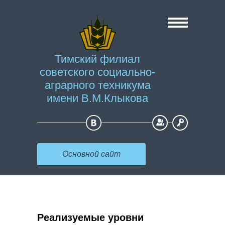
Тимский филиал
советского социально-
аграрного техникума
имени В.М.Клыкова
Регистрация
Вход
Основной сайт
Реализуемые уровни