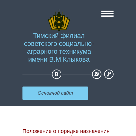
Тимский филиал
советского социально-
аграрного техникума
имени В.М.Клыкова
Регистрация
Вход
Основной сайт
Положение о порядке назначения